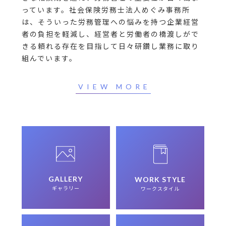
社会保険労務士
及び
社会保険労務士補助
、
事務（パー
っています。社会保険労務士法人めぐみ事務所
ト）
の採用募集を開始いたしました。
は、そういった労務管理への悩みを持つ企業経営
者の負担を軽減し、経営者と労働者の橋渡しがで
2023.05.23
入社新卒採用 一次選考会のお知らせ
きる頼れる存在を目指して日々研鑽し業務に取り
2023.02.28
組んでいます。
2024年度新卒採用募集を開始いたしました。
2023.02.20
VIEW MORE
事務（正社員）及び事務（パート）の採用募集を終了い
たしました。多数のご応募ありがとうございました。
2023.01.24
事務（正社員）
及び
事務（パート）
の採用募集を開始い
たしました。
2022.03.01
社会保険労務士及び総務事務の採用募集を終了いたしま
GALLERY
WORK STYLE
した。多数のご応募ありがとうございました。
ギャラリー
ワークスタイル
2022.02.10
社会保険労務士
及び
総務事務
の採用募集を開始いたしま
した。