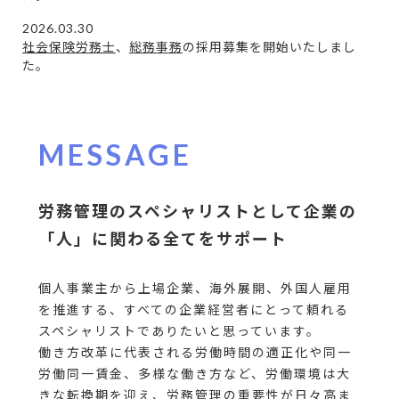
2026.03.30
社会保険労務士
、
総務事務
の採用募集を開始いたしまし
た。
2025.03.04
中途採用の採用募集を終了いたしました。
2024.10.18
MESSAGE
社会保険労務士
の採用募集を開始いたしました。
2024.10.01
DXアドバイザーの採用募集を開始いたしました。
労務管理のスペシャリストとして
企業の
2023.11.22
2025年度新卒採用を開始いたしました。
「人」に関わる全てをサポート
2023.08.23
社会保険労務士、社会保険労務士補助の採用募集を終了
個人事業主から上場企業、海外展開、外国人雇用
いたしました。
を推進する、すべての企業経営者にとって頼れる
スペシャリストでありたいと思っています。
2023.08.21
働き方改革に代表される労働時間の適正化や同一
事務（パート）の採用募集を終了いたしました。
労働同一賃金、多様な働き方など、労働環境は大
2023.06.28
きな転換期を迎え、労務管理の重要性が日々高ま